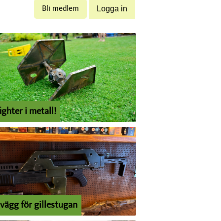
Bli medlem
ighter i metall!
vägg för gillestugan