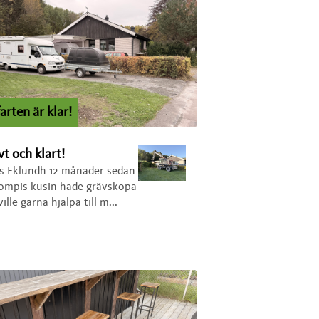
rten är klar!
t och klart!
s Eklundh 12 månader sedan
ompis kusin hade grävskopa
ille gärna hjälpa till m...