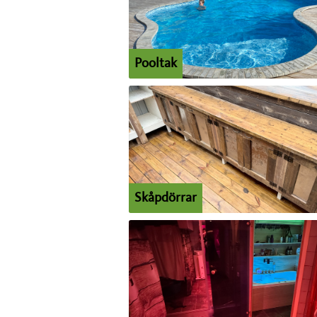
Pooltak
Skåpdörrar