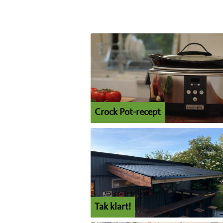
Crock Pot-recept
Tak klart!