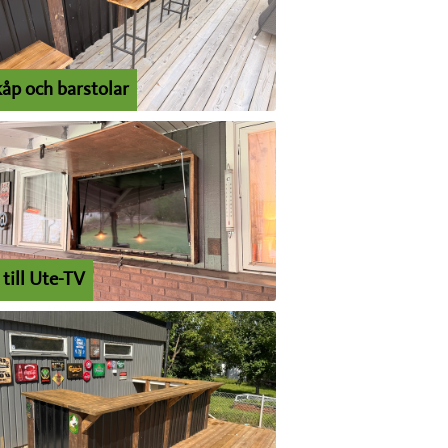
kåp och barstolar
till Ute-TV