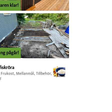
aren klar!
ing pågår!
fiskröra
, Frukost, Mellanmål, Tillbehör,
F