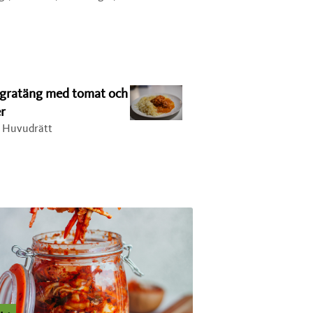
kgratäng med tomat och
r
, Huvudrätt