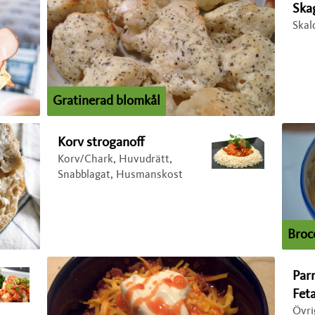
Ska
Skald
Gratinerad blomkål
Korv stroganoff
Korv/Chark, Huvudrätt,
Snabblagat, Husmanskost
Broc
Par
Fet
Övri