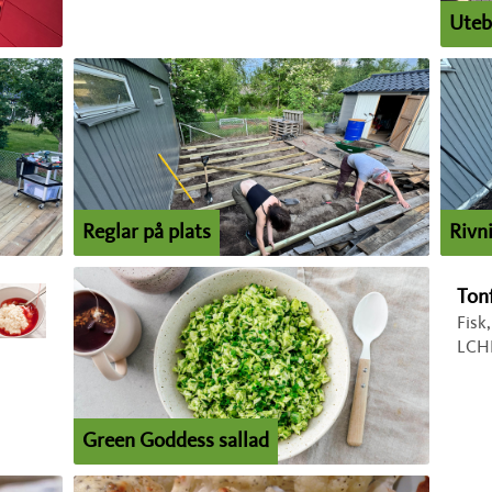
Uteb
Reglar på plats
Rivn
Ton
Fisk
LCH
Green Goddess sallad