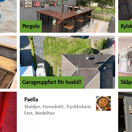
Pergola
Kyls
Garageuppfart för husbil!
Skåp 
Paella
Skaldjur, Huvudrätt, Tryckkokare,
Fest, Medelhav