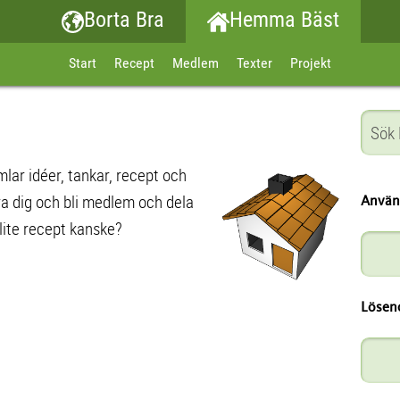
Borta Bra
Hemma Bäst
Start
Recept
Medlem
Texter
Projekt
lar idéer, tankar, recept och
ra dig och bli medlem och dela
Använ
lite recept kanske?
Lösen