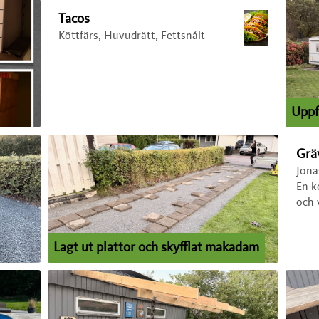
Tacos
Köttfärs, Huvudrätt, Fettsnålt
Uppfa
Gräv
Jona
En k
och v
Lagt ut plattor och skyfflat makadam