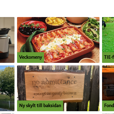
Veckomeny
TIE-f
Ny skylt till baksidan
Fond