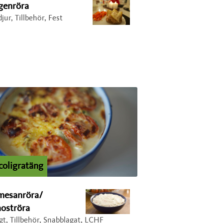
genröra
jur, Tillbehör, Fest
coligratäng
mesanröra/
aoströra
gt, Tillbehör, Snabblagat, LCHF