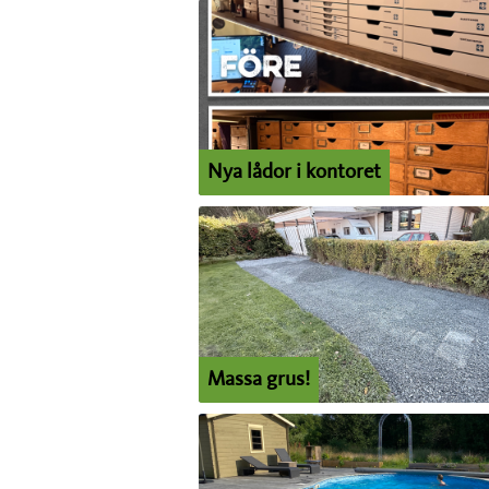
Nya lådor i kontoret
Massa grus!