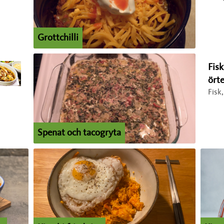
Grottchilli
Fis
örte
Fisk
Spenat och tacogryta