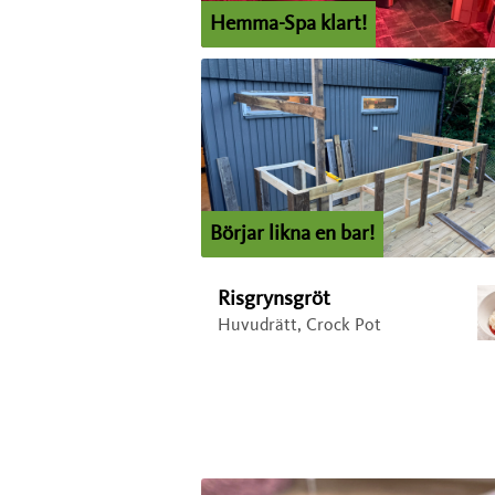
Hemma-Spa klart!
Börjar likna en bar!
Risgrynsgröt
Huvudrätt, Crock Pot