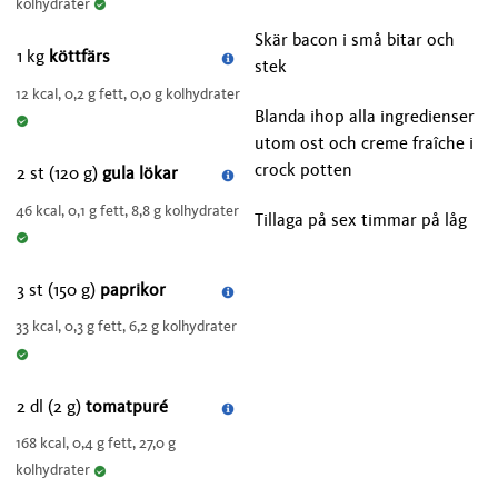
kolhydrater
Skär bacon i små bitar och
1 kg
köttfärs
stek
12 kcal, 0,2 g fett, 0,0 g kolhydrater
Blanda ihop alla ingredienser
utom ost och creme fraîche i
crock potten
2 st (120 g)
gula lökar
46 kcal, 0,1 g fett, 8,8 g kolhydrater
Tillaga på sex timmar på låg
3 st (150 g)
paprikor
33 kcal, 0,3 g fett, 6,2 g kolhydrater
2 dl (2 g)
tomatpuré
168 kcal, 0,4 g fett, 27,0 g
kolhydrater