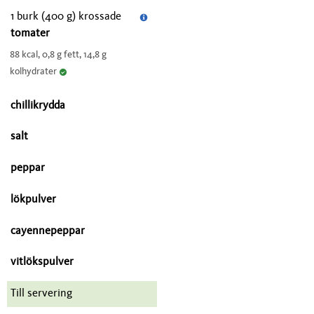
1 burk (400 g) krossade
tomater
88 kcal, 0,8 g fett, 14,8 g
kolhydrater
chillikrydda
salt
peppar
lökpulver
cayennepeppar
vitlökspulver
Till servering