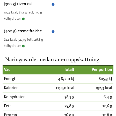
(300 g) riven
ost
1074 kcal, 81,3 g fett, 9,0 g
kolhydrater
(400 g)
creme fraiche
624 kcal, 52,9 g fett, 26,8 g
kolhydrater
Näringsvärdet nedan är en uppskattning
Vad
Totalt
Per portion
Energi
4 832,0 kJ
805,3 kJ
Kalorier
1 154,0 kcal
192,3 kcal
Kolhydrater
38,3 g
6,4 g
Fett
75,8 g
12,6 g
Protein
76,9 g
12,8 g