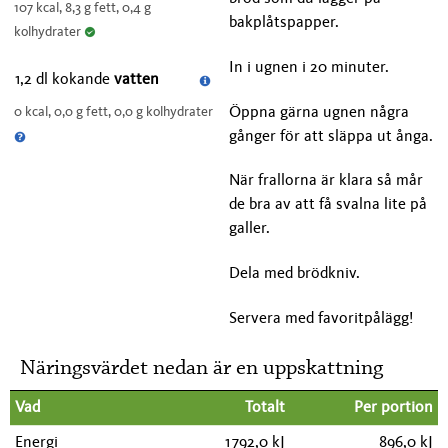
107 kcal, 8,3 g fett, 0,4 g
bakplåtspapper.
kolhydrater
In i ugnen i 20 minuter.
1,2 dl kokande
vatten
Öppna gärna ugnen några
0 kcal, 0,0 g fett, 0,0 g kolhydrater
gånger för att släppa ut ånga.
När frallorna är klara så mår
de bra av att få svalna lite på
galler.
Dela med brödkniv.
Servera med favoritpålägg!
Näringsvärdet nedan är en uppskattning
Vad
Totalt
Per portion
Energi
1 792,0 kJ
896,0 kJ