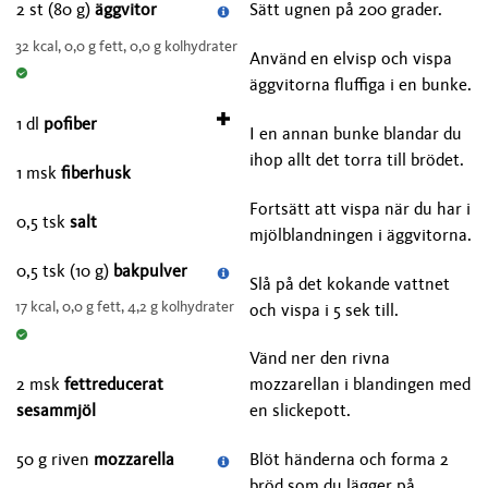
2 st (80 g)
äggvitor
Sätt ugnen på 200 grader.
32 kcal, 0,0 g fett, 0,0 g kolhydrater
Använd en elvisp och vispa
äggvitorna fluffiga i en bunke.
1 dl
pofiber
I en annan bunke blandar du
ihop allt det torra till brödet.
1 msk
fiberhusk
Fortsätt att vispa när du har i
0,5 tsk
salt
mjölblandningen i äggvitorna.
0,5 tsk (10 g)
bakpulver
Slå på det kokande vattnet
17 kcal, 0,0 g fett, 4,2 g kolhydrater
och vispa i 5 sek till.
Vänd ner den rivna
mozzarellan i blandingen med
2 msk
fettreducerat
en slickepott.
sesammjöl
Blöt händerna och forma 2
50 g riven
mozzarella
bröd som du lägger på