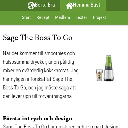
Borta Bra
Hemma Bäst
Start
Recept
Medlem
Texter
Projekt
Sage The Boss To Go
När det kommer till smoothies och
hälsosamma drycker, är en pålitlig
mixer en ovärderlig kökskamrat. Jag
har nyligen införskaffat Sage The
Boss To Go, och jag måste säga att
den lever upp till förväntningarna.
Första intryck och design
Sage The Boss To Go har en stilren och kompakt design