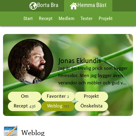
Borta Bra
Hemma Bäst
Start
Recept
Medlem
Texter
Projekt
Jonas Eklundh
Jag är en trevlig prick som bygger
hemsidor. Men jag bygger även
verandor och möbler och gud v...
Om
Favoriter
Projekt
2
Recept
Weblog
Önskelista
436
107
Weblog