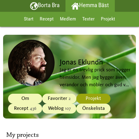
Borta Bra
Hemma Bäst
Start
Recept
Medlem
Texter
Projekt
Jonas Eklundh
Jag är en trevlig prick som bygger
hemsidor. Men jag bygger även
verandor och möbler och gud v...
Om
Favoriter
Projekt
2
Recept
Weblog
Önskelista
436
107
My projects