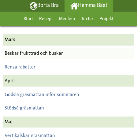
Borta Bra
Hemma Bäst
Start
Recept
Medlem
Texter
Projekt
Mars
Beskär fruktträd och buskar
Rensa rabatter
April
Gödsla gräsmattan inför sommaren
Stödså gräsmattan
Maj
Vertikalskär gräsmattan