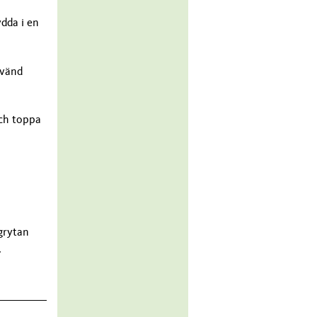
dda i en
 vänd
och toppa
 grytan
.