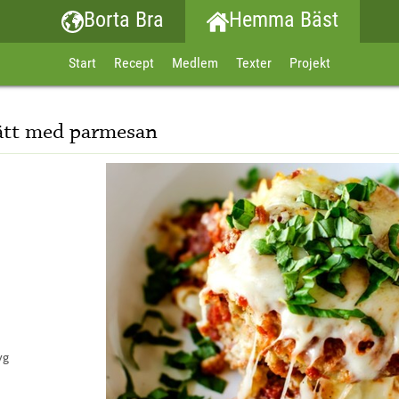
Borta Bra
Hemma Bäst
Start
Recept
Medlem
Texter
Projekt
rätt med parmesan
yg