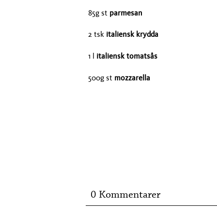
85g st
parmesan
2 tsk
italiensk krydda
1 l
italiensk tomatsås
500g st
mozzarella
0 Kommentarer