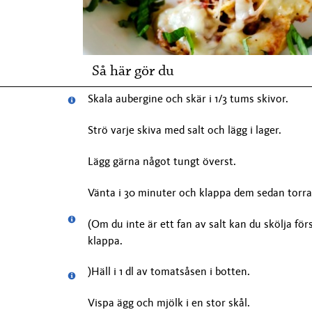
Så här gör du
Skala aubergine och skär i 1/3 tums skivor.
Strö varje skiva med salt och lägg i lager.
Lägg gärna något tungt överst.
Vänta i 30 minuter och klappa dem sedan torra
(Om du inte är ett fan av salt kan du skölja för
klappa.
)Häll i 1 dl av tomatsåsen i botten.
Vispa ägg och mjölk i en stor skål.