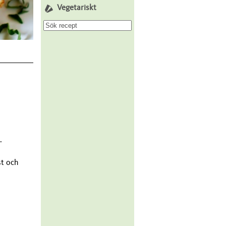
Vegetariskt
.
st och