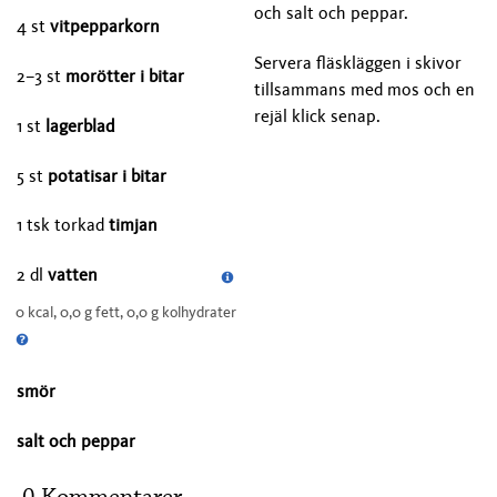
och salt och peppar.
4 st
vitpepparkorn
Servera fläskläggen i skivor
2–3 st
morötter i bitar
tillsammans med mos och en
rejäl klick senap.
1 st
lagerblad
5 st
potatisar i bitar
1 tsk torkad
timjan
2 dl
vatten
0 kcal, 0,0 g fett, 0,0 g kolhydrater
smör
salt och peppar
0 Kommentarer