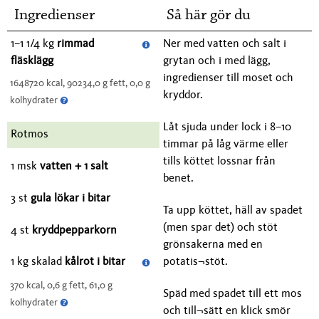
Ingredienser
Så här gör du
1–1 1/4 kg
rimmad
Ner med vatten och salt i
fläsklägg
grytan och i med lägg,
ingredienser till moset och
1648720 kcal, 90234,0 g fett, 0,0 g
kryddor.
kolhydrater
Låt sjuda under lock i 8–10
Rotmos
timmar på låg värme eller
tills köttet lossnar från
1 msk
vatten + 1 salt
benet.
3 st
gula lökar i bitar
Ta upp köttet, häll av spadet
(men spar det) och stöt
4 st
kryddpepparkorn
grönsakerna med en
potatis¬stöt.
1 kg skalad
kålrot i bitar
370 kcal, 0,6 g fett, 61,0 g
Späd med spadet till ett mos
kolhydrater
och till¬sätt en klick smör