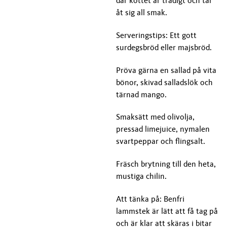
där köttet är trådigt och tar
åt sig all smak.
Serveringstips: Ett gott
surdegsbröd eller majsbröd.
Pröva gärna en sallad på vita
bönor, skivad salladslök och
tärnad mango.
Smaksätt med olivolja,
pressad limejuice, nymalen
svartpeppar och flingsalt.
Fräsch brytning till den heta,
mustiga chilin.
Att tänka på: Benfri
lammstek är lätt att få tag på
och är klar att skäras i bitar