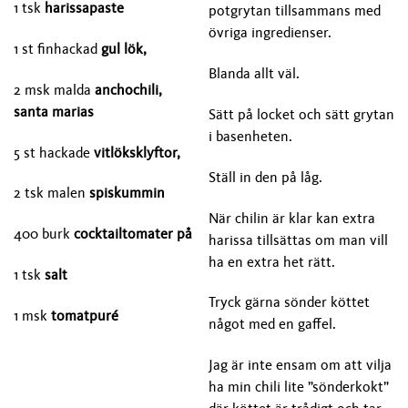
1 tsk
harissapaste
potgrytan tillsammans med
övriga ingredienser.
1 st finhackad
gul lök,
Blanda allt väl.
2 msk malda
anchochili,
santa marias
Sätt på locket och sätt grytan
i basenheten.
5 st hackade
vitlöksklyftor,
Ställ in den på låg.
2 tsk malen
spiskummin
När chilin är klar kan extra
400 burk
cocktailtomater på
harissa tillsättas om man vill
ha en extra het rätt.
1 tsk
salt
Tryck gärna sönder köttet
1 msk
tomatpuré
något med en gaffel.
Jag är inte ensam om att vilja
ha min chili lite ”sönderkokt”